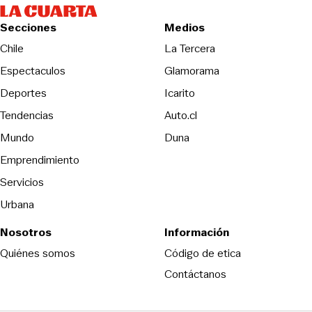
Secciones
Medios
Opens in new wind
Chile
La Tercera
Espectaculos
Glamorama
Opens in new window
Deportes
Icarito
Opens in new window
Tendencias
Auto.cl
Opens in new window
Mundo
Duna
Emprendimiento
Servicios
Urbana
Nosotros
Información
Opens in new
Quiénes somos
Código de etica
Contáctanos