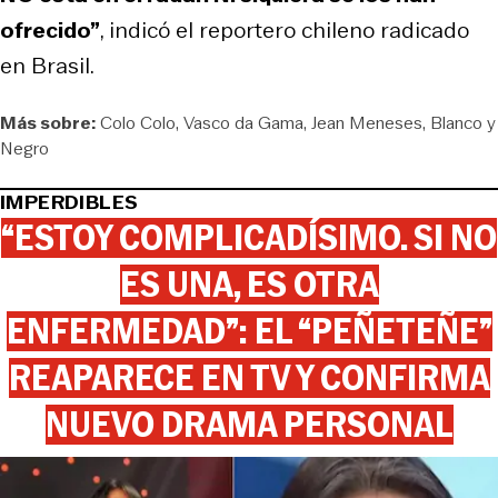
ofrecido”
, indicó el reportero chileno radicado
en Brasil.
Más sobre:
Colo Colo
Vasco da Gama
Jean Meneses
Blanco y
Negro
IMPERDIBLES
“ESTOY COMPLICADÍSIMO. SI NO
ES UNA, ES OTRA
ENFERMEDAD”: EL “PEÑETEÑE”
REAPARECE EN TV Y CONFIRMA
NUEVO DRAMA PERSONAL