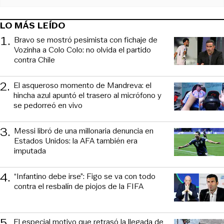
LO MÁS LEÍDO
1
.
Bravo se mostró pesimista con fichaje de
Vozinha a Colo Colo: no olvida el partido
contra Chile
2
.
El asqueroso momento de Mandreva: el
hincha azul apuntó el trasero al micrófono y
se pedorreó en vivo
3
.
Messi libró de una millonaria denuncia en
Estados Unidos: la AFA también era
imputada
4
.
“Infantino debe irse”: Figo se va con todo
contra el resbalín de piojos de la FIFA
5
.
El especial motivo que retrasó la llegada de