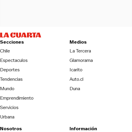
Secciones
Medios
Opens in new wind
Chile
La Tercera
Espectaculos
Glamorama
Opens in new window
Deportes
Icarito
Opens in new window
Tendencias
Auto.cl
Opens in new window
Mundo
Duna
Emprendimiento
Servicios
Urbana
Nosotros
Información