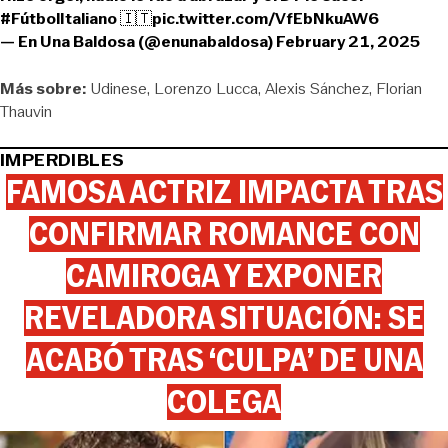
#FútbolItaliano
🇮🇹
pic.twitter.com/VfEbNkuAW6
— En Una Baldosa (@enunabaldosa)
February 21, 2025
Más sobre:
Udinese
Lorenzo Lucca
Alexis Sánchez
Florian
Thauvin
IMPERDIBLES
FAMOSA ACTRIZ IMPACTA TRAS
CONFIRMAR ROMANCE CON
CAMIROGA Y EXPONER
REVELADORA SITUACIÓN: SE
ACABÓ TRAS ‘CULPA’ DE UNA
COLEGA