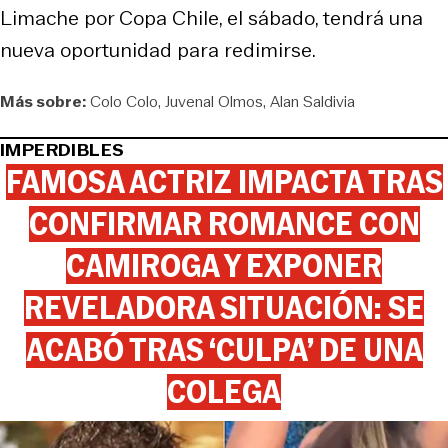
Limache por Copa Chile, el sábado, tendrá una
nueva oportunidad para redimirse.
Más sobre:
Colo Colo
Juvenal Olmos
Alan Saldivia
IMPERDIBLES
FAMOSA ACTRIZ IMPACTA TRAS
CONFIRMAR ROMANCE CON
CAMIROGA Y EXPONER
REVELADORA SITUACIÓN: SE
ACABÓ TRAS ‘CULPA’ DE UNA
COLEGA