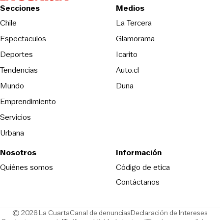
Secciones
Medios
Opens in new wind
Chile
La Tercera
Espectaculos
Glamorama
Opens in new window
Deportes
Icarito
Opens in new window
Tendencias
Auto.cl
Opens in new window
Mundo
Duna
Emprendimiento
Servicios
Urbana
Nosotros
Información
Opens in new
Quiénes somos
Código de etica
Contáctanos
Opens in new window
Ope
© 2026 La Cuarta
Canal de denuncias
Declaración de Intereses