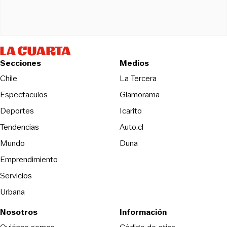
Secciones
Medios
Opens in new wind
Chile
La Tercera
Espectaculos
Glamorama
Opens in new window
Deportes
Icarito
Opens in new window
Tendencias
Auto.cl
Opens in new window
Mundo
Duna
Emprendimiento
Servicios
Urbana
Nosotros
Información
Opens in new