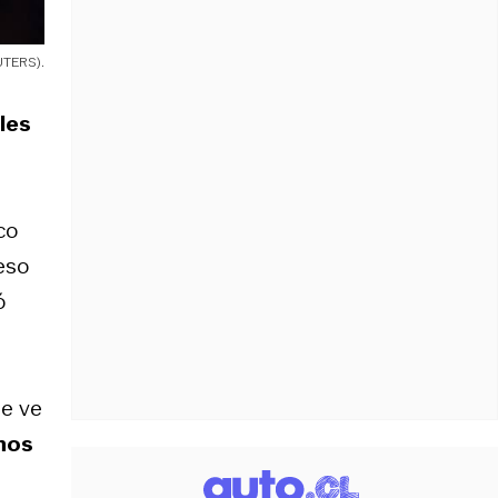
UTERS).
les
co
eso
ó
se ve
nos