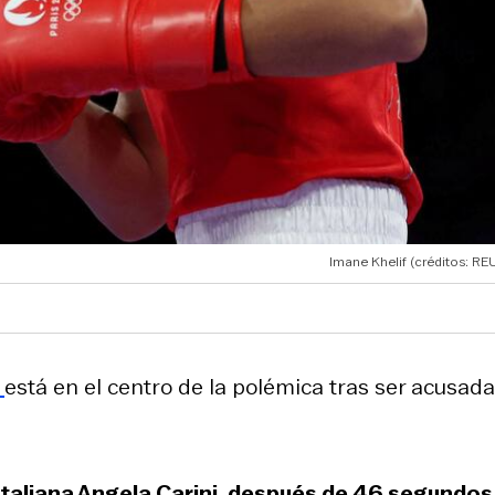
Imane Khelif (créditos: RE
f
está en el centro de la polémica tras ser acusad
italiana Angela Carini, después de 46 segundos