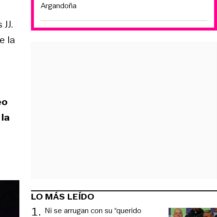
Argandoña
n
JJ.
e la
eo
 la
LO MÁS LEÍDO
1
.
Ni se arrugan con su “querido