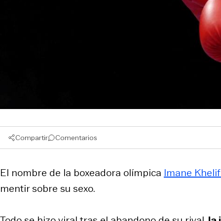
Compartir
Comentarios
El nombre de la boxeadora olímpica
Imane Kheli
mentir sobre su sexo.
Todo se hizo viral tras el abandono de su rival,
la 