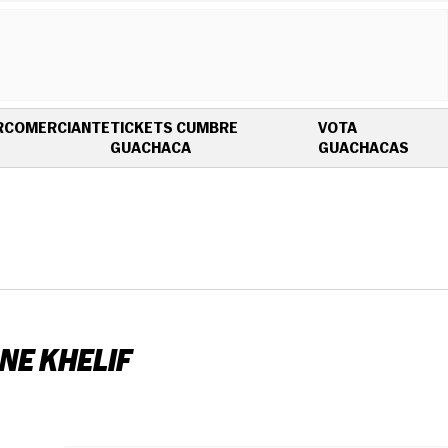
R
COMERCIANTE
TICKETS CUMBRE
VOTA
OPENS IN NEW WINDOW
OPEN
GUACHACA
GUACHACAS
NE KHELIF