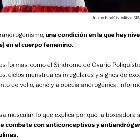
Imane Khelif (créditos: RE
perandrogenismo,
una condición en la que hay nive
) en el cuerpo femenino.
es formas, como el Síndrome de Ovario Poliquísti
os, ciclos menstruales irregulares y signos de exc
to de vello, acné y alopecia androgénica, inform
a muscular, lo que explica por qué la boxeadora 
e combate con anticonceptivos y antiandróge
linas.