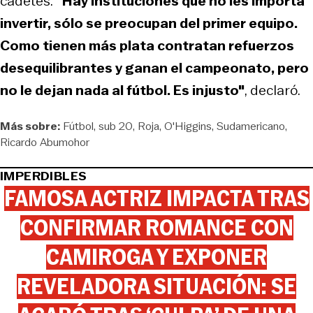
cadetes.
"Hay instituciones que no les importa
invertir, sólo se preocupan del primer equipo.
Como tienen más plata contratan refuerzos
desequilibrantes y ganan el campeonato, pero
no le dejan nada al fútbol. Es injusto"
, declaró.
Más sobre:
Fútbol
sub 20
Roja
O'Higgins
Sudamericano
Ricardo Abumohor
IMPERDIBLES
FAMOSA ACTRIZ IMPACTA TRAS
CONFIRMAR ROMANCE CON
CAMIROGA Y EXPONER
REVELADORA SITUACIÓN: SE