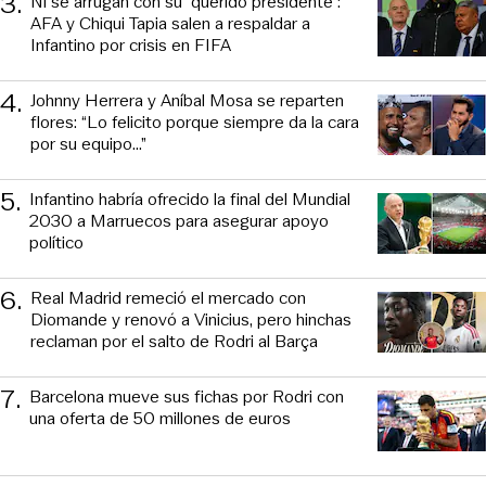
3
.
Ni se arrugan con su “querido presidente”:
AFA y Chiqui Tapia salen a respaldar a
Infantino por crisis en FIFA
4
.
Johnny Herrera y Aníbal Mosa se reparten
flores: “Lo felicito porque siempre da la cara
por su equipo…”
5
.
Infantino habría ofrecido la final del Mundial
2030 a Marruecos para asegurar apoyo
político
6
.
Real Madrid remeció el mercado con
Diomande y renovó a Vinicius, pero hinchas
reclaman por el salto de Rodri al Barça
7
.
Barcelona mueve sus fichas por Rodri con
una oferta de 50 millones de euros