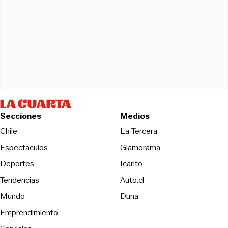
Secciones
Medios
Opens in new wind
Chile
La Tercera
Espectaculos
Glamorama
Opens in new window
Deportes
Icarito
Opens in new window
Tendencias
Auto.cl
Opens in new window
Mundo
Duna
Emprendimiento