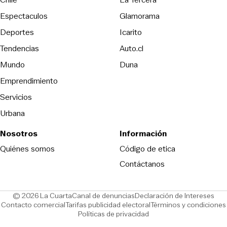
Espectaculos
Glamorama
Opens in new window
Deportes
Icarito
Opens in new window
Tendencias
Auto.cl
Opens in new window
Mundo
Duna
Emprendimiento
Servicios
Urbana
Nosotros
Información
Opens in new
Quiénes somos
Código de etica
Contáctanos
Opens in new window
Ope
© 2026 La Cuarta
Canal de denuncias
Declaración de Intereses
Opens in new window
Opens in new window
Contacto comercial
Tarifas publicidad electoral
Términos y condiciones
Políticas de privacidad