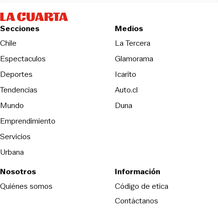
Secciones
Medios
Opens in new wind
Chile
La Tercera
Espectaculos
Glamorama
Opens in new window
Deportes
Icarito
Opens in new window
Tendencias
Auto.cl
Opens in new window
Mundo
Duna
Emprendimiento
Servicios
Urbana
Nosotros
Información
Opens in new
Quiénes somos
Código de etica
Contáctanos