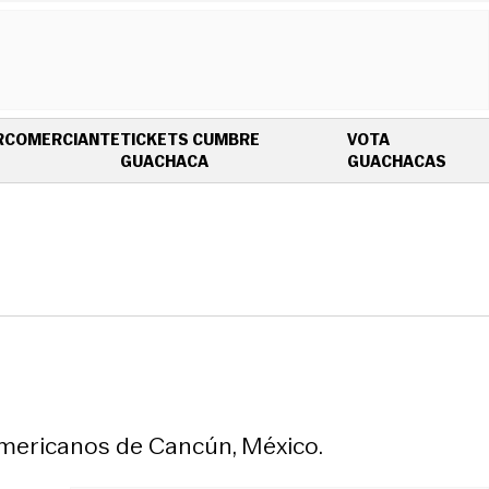
R
COMERCIANTE
TICKETS CUMBRE
VOTA
OPENS IN NEW WINDOW
OPEN
GUACHACA
GUACHACAS
americanos de Cancún, México.