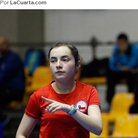
Por
LaCuarta.com