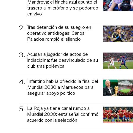
Mandreva: el hincha azul apuntó el
trasero al micrófono y se pedorreó
en vivo
2
.
Tras detención de su suegro en
operativo antidrogas: Carlos
Palacios rompió el silencio
3
.
Acusan a jugador de actos de
indisciplina: fue desvinculado de su
club tras polémica
4
.
Infantino habría ofrecido la final del
Mundial 2030 a Marruecos para
asegurar apoyo político
5
.
La Roja ya tiene canal rumbo al
Mundial 2030: esta señal confirmó
acuerdo con la selección