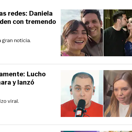
las redes: Daniela
nden con tremendo
 gran noticia.
damente: Lucho
mara y lanzó
o viral.