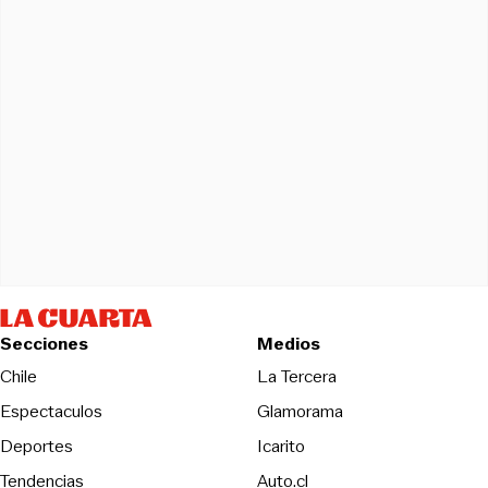
Secciones
Medios
Opens in new wind
Chile
La Tercera
Espectaculos
Glamorama
Opens in new window
Deportes
Icarito
Opens in new window
Tendencias
Auto.cl