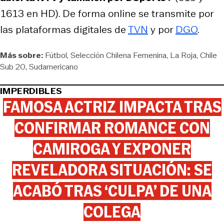
1613 en HD). De forma online se transmite por
las plataformas digitales de
TVN
y por
DGO
.
Más sobre:
Fútbol
Selección Chilena Femenina
La Roja
Chile
Sub 20
Sudamericano
IMPERDIBLES
FAMOSA ACTRIZ IMPACTA TRAS
CONFIRMAR ROMANCE CON
CAMIROGA Y EXPONER
REVELADORA SITUACIÓN: SE
ACABÓ TRAS ‘CULPA’ DE UNA
COLEGA