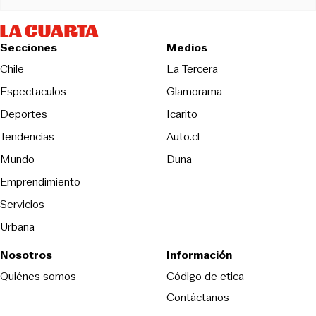
Secciones
Medios
Opens in new wind
Chile
La Tercera
Espectaculos
Glamorama
Opens in new window
Deportes
Icarito
Opens in new window
Tendencias
Auto.cl
Opens in new window
Mundo
Duna
Emprendimiento
Servicios
Urbana
Nosotros
Información
Opens in new
Quiénes somos
Código de etica
Contáctanos