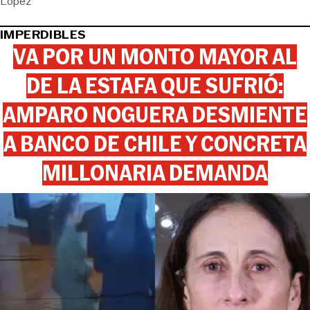
López
IMPERDIBLES
VA POR UN MONTO MAYOR AL
DE LA ESTAFA QUE SUFRIÓ:
AMPARO NOGUERA DESMIENTE
A BANCO DE CHILE Y CONCRETA
MILLONARIA DEMANDA