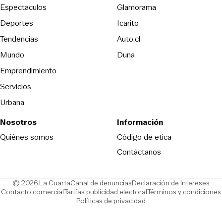
Espectaculos
Glamorama
Opens in new window
Deportes
Icarito
Opens in new window
Tendencias
Auto.cl
Opens in new window
Mundo
Duna
Emprendimiento
Servicios
Urbana
Nosotros
Información
Opens in new
Quiénes somos
Código de etica
Contáctanos
Opens in new window
Ope
© 2026 La Cuarta
Canal de denuncias
Declaración de Intereses
Opens in new window
Opens in new window
Contacto comercial
Tarifas publicidad electoral
Términos y condiciones
Políticas de privacidad