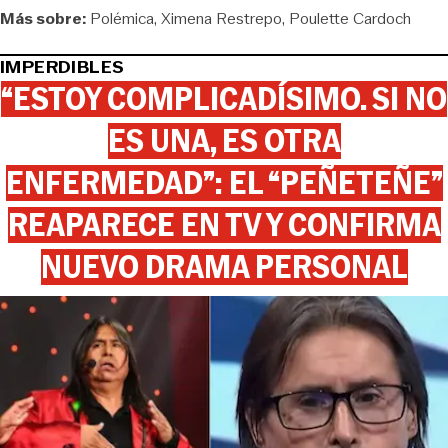
Más sobre:
Polémica
Ximena Restrepo
Poulette Cardoch
IMPERDIBLES
“ESTOY COMPLICADÍSIMO. SI NO
ES UNA, ES OTRA
ENFERMEDAD”: EL “PEÑETEÑE”
REAPARECE EN TV Y CONFIRMA
NUEVO DRAMA PERSONAL