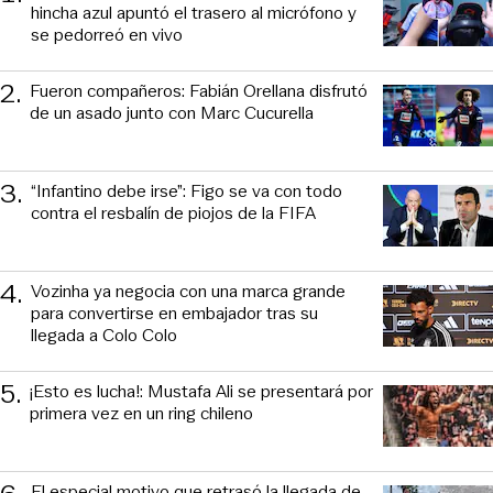
hincha azul apuntó el trasero al micrófono y
se pedorreó en vivo
2
.
Fueron compañeros: Fabián Orellana disfrutó
de un asado junto con Marc Cucurella
3
.
“Infantino debe irse”: Figo se va con todo
contra el resbalín de piojos de la FIFA
4
.
Vozinha ya negocia con una marca grande
para convertirse en embajador tras su
llegada a Colo Colo
5
.
¡Esto es lucha!: Mustafa Ali se presentará por
primera vez en un ring chileno
El especial motivo que retrasó la llegada de