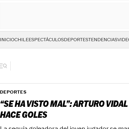
INICIO
CHILE
ESPECTÁCULOS
DEPORTES
TENDENCIAS
VIDE
DEPORTES
“SE HA VISTO MAL”: ARTURO VID
HACE GOLES
La sequía goleadora del joven jugador se man