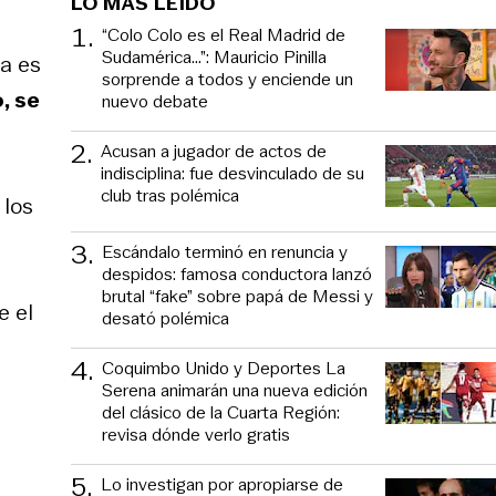
LO MÁS LEÍDO
1
.
“Colo Colo es el Real Madrid de
Sudamérica…”: Mauricio Pinilla
a es
sorprende a todos y enciende un
, se
nuevo debate
2
.
Acusan a jugador de actos de
indisciplina: fue desvinculado de su
club tras polémica
 los
3
.
Escándalo terminó en renuncia y
despidos: famosa conductora lanzó
brutal “fake” sobre papá de Messi y
e el
desató polémica
4
.
Coquimbo Unido y Deportes La
Serena animarán una nueva edición
del clásico de la Cuarta Región:
revisa dónde verlo gratis
5
.
Lo investigan por apropiarse de