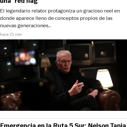
una “red flag”
El legendario relator protagoniza un gracioso reel en
donde aparece lleno de conceptos propios de las
nuevas generaciones…
hace 21 min
Emergencia en la Ruta 5 Sur: Nelson Tapia