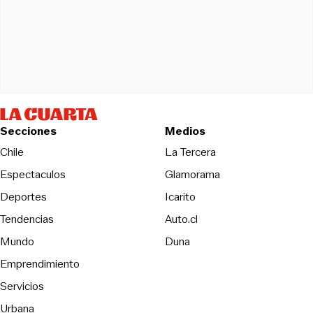
Secciones
Medios
Opens in new wind
Chile
La Tercera
Espectaculos
Glamorama
Opens in new window
Deportes
Icarito
Opens in new window
Tendencias
Auto.cl
Opens in new window
Mundo
Duna
Emprendimiento
Servicios
Urbana