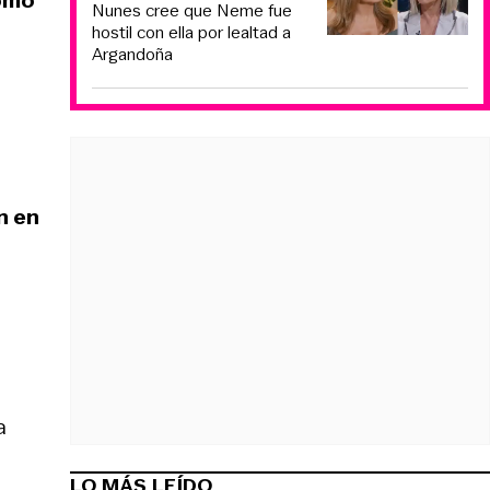
Nunes cree que Neme fue
hostil con ella por lealtad a
Argandoña
n en
a
LO MÁS LEÍDO