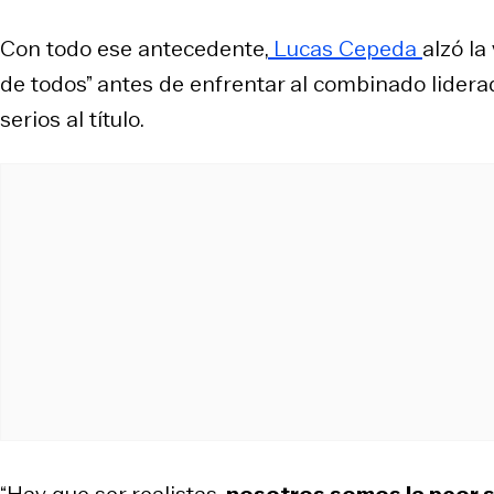
Con todo ese antecedente,
Lucas Cepeda
alzó la
de todos” antes de enfrentar al combinado lider
serios al título.
“Hay que ser realistas,
nosotros somos la peor s