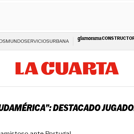
CONSTRUCTO
OS
MUNDO
SERVICIOS
URBANA
UDAMÉRICA”: DESTACADO JUGADOR
el amistoso ante Portugal.