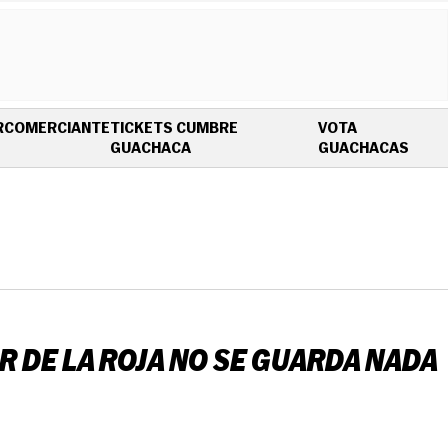
R
COMERCIANTE
TICKETS CUMBRE
VOTA
OPENS IN NEW WINDOW
OPEN
GUACHACA
GUACHACAS
 DE LA ROJA NO SE GUARDA NADA