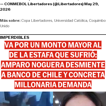
— CONMEBOL Libertadores (@Libertadores)
May 29,
2026
Más sobre:
Copa Libertadores
Universidad Católica
Coquimbo
Unido
IMPERDIBLES
VA POR UN MONTO MAYOR AL
DE LA ESTAFA QUE SUFRIÓ:
AMPARO NOGUERA DESMIENTE
A BANCO DE CHILE Y CONCRETA
MILLONARIA DEMANDA