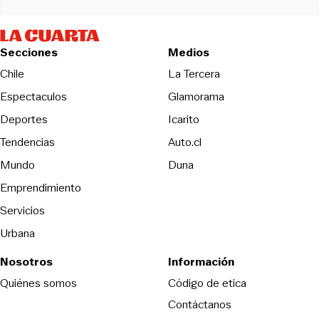
Secciones
Medios
Opens in new wind
Chile
La Tercera
Espectaculos
Glamorama
Opens in new window
Deportes
Icarito
Opens in new window
Tendencias
Auto.cl
Opens in new window
Mundo
Duna
Emprendimiento
Servicios
Urbana
Nosotros
Información
Opens in new
Quiénes somos
Código de etica
Contáctanos