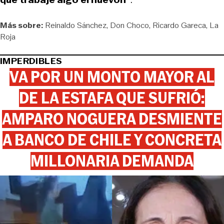
Más sobre:
Reinaldo Sánchez
Don Choco
Ricardo Gareca
La
Roja
IMPERDIBLES
VA POR UN MONTO MAYOR AL
DE LA ESTAFA QUE SUFRIÓ:
AMPARO NOGUERA DESMIENTE
A BANCO DE CHILE Y CONCRETA
MILLONARIA DEMANDA