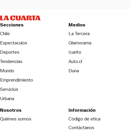
Secciones
Medios
Opens in new wind
Chile
La Tercera
Espectaculos
Glamorama
Opens in new window
Deportes
Icarito
Opens in new window
Tendencias
Auto.cl
Opens in new window
Mundo
Duna
Emprendimiento
Servicios
Urbana
Nosotros
Información
Opens in new
Quiénes somos
Código de etica
Contáctanos