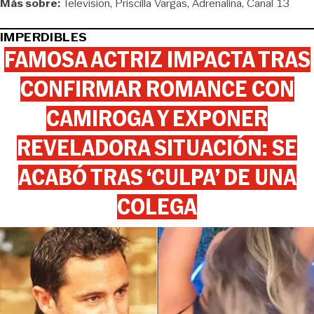
Más sobre:
Televisión
Priscilla Vargas
Adrenalina
Canal 13
IMPERDIBLES
FAMOSA ACTRIZ IMPACTA TRAS
CONFIRMAR ROMANCE CON
CAMIROGA Y EXPONER
REVELADORA SITUACIÓN: SE
ACABÓ TRAS ‘CULPA’ DE UNA
COLEGA
View this post on Instagram