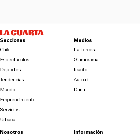
Secciones
Medios
Opens in new wind
Chile
La Tercera
Espectaculos
Glamorama
Opens in new window
Deportes
Icarito
Opens in new window
Tendencias
Auto.cl
Opens in new window
Mundo
Duna
Emprendimiento
Servicios
Urbana
Nosotros
Información