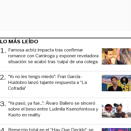
LO MÁS LEÍDO
1
.
Famosa actriz impacta tras confirmar
romance con Camiroga y exponer reveladora
situación: se acabó tras ‘culpa’ de una colega
2
.
“Yo no les tengo miedo”: Fran García-
Huidobro lanzó tajante respuesta a “La
Cofradía”
3
.
“Ya pasó, ya fue...”: Álvaro Ballero se sinceró
sobre el beso entre Ludmila Ksenofontova y
Kaoto en reality
4
.
Remezón total en el “Hay Que Decirlo”: se