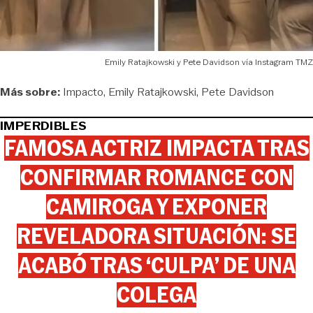
Emily Ratajkowski y Pete Davidson vía Instagram TMZ
Más sobre:
Impacto
Emily Ratajkowski
Pete Davidson
IMPERDIBLES
FAMOSA ACTRIZ IMPACTA TRAS
CONFIRMAR ROMANCE CON
CAMIROGA Y EXPONER
REVELADORA SITUACIÓN: SE
ACABÓ TRAS ‘CULPA’ DE UNA
COLEGA