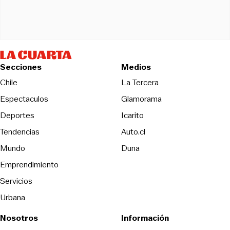
Secciones
Medios
Opens in new wind
Chile
La Tercera
Espectaculos
Glamorama
Opens in new window
Deportes
Icarito
Opens in new window
Tendencias
Auto.cl
Opens in new window
Mundo
Duna
Emprendimiento
Servicios
Urbana
Nosotros
Información