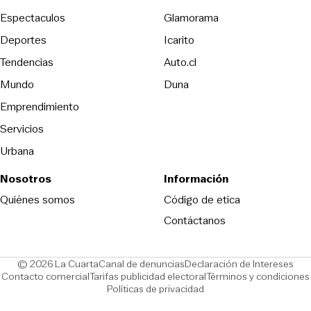
Espectaculos
Glamorama
Opens in new window
Deportes
Icarito
Opens in new window
Tendencias
Auto.cl
Opens in new window
Mundo
Duna
Emprendimiento
Servicios
Urbana
Nosotros
Información
Opens in new
Quiénes somos
Código de etica
Contáctanos
Opens in new window
Ope
© 2026 La Cuarta
Canal de denuncias
Declaración de Intereses
Opens in new window
Opens in new window
Contacto comercial
Tarifas publicidad electoral
Términos y condiciones
Políticas de privacidad