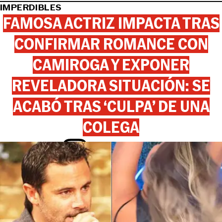
IMPERDIBLES
FAMOSA ACTRIZ IMPACTA TRAS
CONFIRMAR ROMANCE CON
CAMIROGA Y EXPONER
REVELADORA SITUACIÓN: SE
ACABÓ TRAS ‘CULPA’ DE UNA
COLEGA
View this post on Instagram