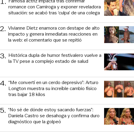
1
.
Famosa actriz impacta tras confirmar
romance con Camiroga y exponer reveladora
situación: se acabó tras ‘culpa’ de una colega
2
.
Vivianne Dietz enamora con destape de alto
impacto y genera inmediatas reacciones en
la web: el comentario que se repitió
3
.
Histórica dupla de humor festivalero vuelve a
la TV pese a complejo estado de salud
4
.
“Me convertí en un cerdo depresivo”: Arturo
Longton muestra su increíble cambio físico
tras bajar 18 kilos
5
.
“No sé de dónde estoy sacando fuerzas”:
Daniela Castro se desahoga y confirma duro
diagnóstico que la golpeó