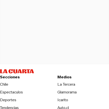
Secciones
Medios
Opens in new wind
Chile
La Tercera
Espectaculos
Glamorama
Opens in new window
Deportes
Icarito
Opens in new window
Tendencias
Auto.cl