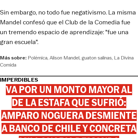
Sin embargo, no todo fue negativismo. La misma
Mandel confesó que el Club de la Comedia fue
un tremendo espacio de aprendizaje: "fue una
gran escuela".
Más sobre:
Polémica
Alison Mandel
guaton salinas
La Divina
Comida
IMPERDIBLES
VA POR UN MONTO MAYOR AL
DE LA ESTAFA QUE SUFRIÓ:
AMPARO NOGUERA DESMIENTE
A BANCO DE CHILE Y CONCRETA