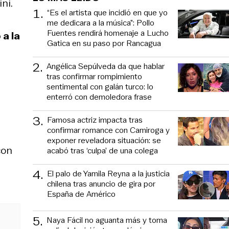
ni.
1
.
“Es el artista que incidió en que yo
me dedicara a la música”: Pollo
Fuentes rendirá homenaje a Lucho
 a la
Gatica en su paso por Rancagua
2
.
Angélica Sepúlveda da que hablar
tras confirmar rompimiento
sentimental con galán turco: lo
enterró con demoledora frase
3
.
Famosa actriz impacta tras
confirmar romance con Camiroga y
exponer reveladora situación: se
con
acabó tras ‘culpa’ de una colega
4
.
El palo de Yamila Reyna a la justicia
chilena tras anuncio de gira por
España de Américo
5
.
Naya Fácil no aguanta más y toma