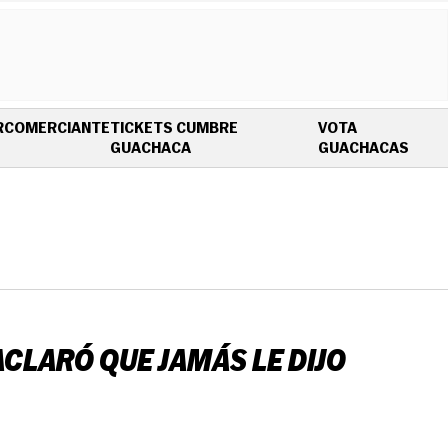
R
COMERCIANTE
TICKETS CUMBRE
VOTA
OPENS IN NEW WINDOW
OPEN
GUACHACA
GUACHACAS
ACLARÓ QUE JAMÁS LE DIJO