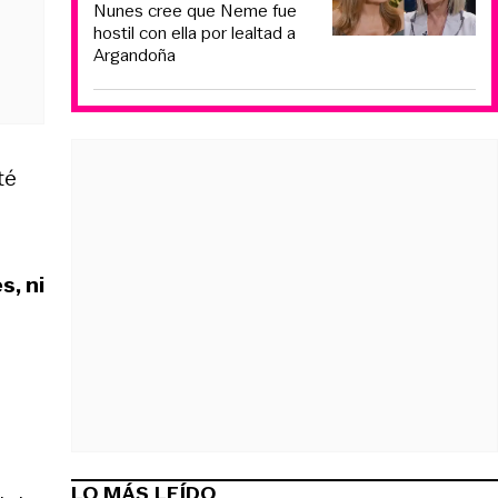
Nunes cree que Neme fue
hostil con ella por lealtad a
Argandoña
té
s, ni
LO MÁS LEÍDO