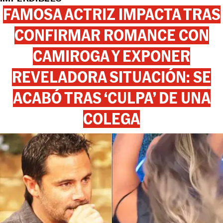
FAMOSA ACTRIZ IMPACTA TRAS
CONFIRMAR ROMANCE CON
CAMIROGA Y EXPONER
REVELADORA SITUACIÓN: SE
ACABÓ TRAS ‘CULPA’ DE UNA
COLEGA