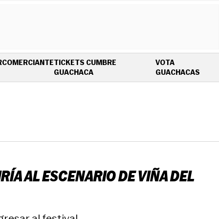
R
COMERCIANTE
TICKETS CUMBRE
VOTA
OPENS IN NEW WINDOW
OPEN
GUACHACA
GUACHACAS
ÍA AL ESCENARIO DE VIÑA DEL
resar al festival.