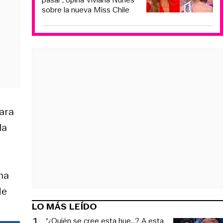
sobre la nueva Miss Chile
para
la
ha
de
LO MÁS LEÍDO
1
.
“¿Quién se cree esta hue...? A esta