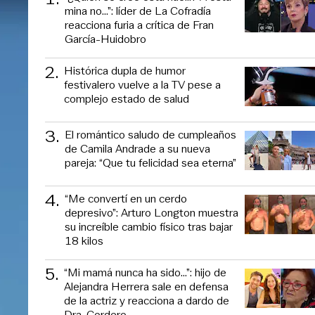
mina no...”: líder de La Cofradía
reacciona furia a crítica de Fran
García-Huidobro
2
.
Histórica dupla de humor
festivalero vuelve a la TV pese a
complejo estado de salud
3
.
El romántico saludo de cumpleaños
de Camila Andrade a su nueva
pareja: “Que tu felicidad sea eterna”
4
.
“Me convertí en un cerdo
depresivo”: Arturo Longton muestra
su increíble cambio físico tras bajar
18 kilos
5
.
“Mi mamá nunca ha sido...”: hijo de
Alejandra Herrera sale en defensa
de la actriz y reacciona a dardo de
Dra. Cordero