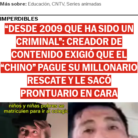
Más sobre:
Educación
CNTV
Series animadas
IMPERDIBLES
“DESDE 2009 QUE HA SIDO UN
CRIMINAL”: CREADOR DE
CONTENIDO EXIGIÓ QUE EL
“CHINO” PAGUE SU MILLONARIO
RESCATE Y LE SACÓ
PRONTUARIO EN CARA