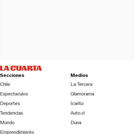
Secciones
Medios
Opens in new wind
Chile
La Tercera
Espectaculos
Glamorama
Opens in new window
Deportes
Icarito
Opens in new window
Tendencias
Auto.cl
Opens in new window
Mundo
Duna
Emprendimiento