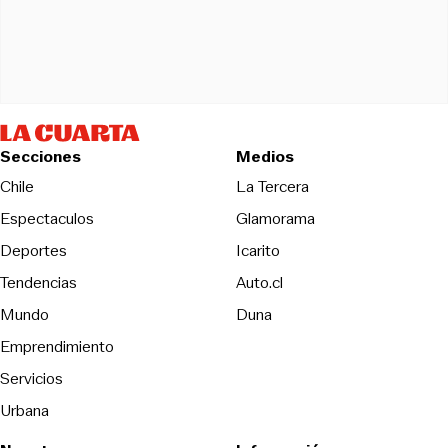
Secciones
Medios
Opens in new wind
Chile
La Tercera
Espectaculos
Glamorama
Opens in new window
Deportes
Icarito
Opens in new window
Tendencias
Auto.cl
Opens in new window
Mundo
Duna
Emprendimiento
Servicios
Urbana