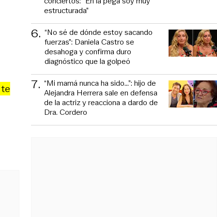
conciertos: “En la pega soy muy
estructurada”
6
.
“No sé de dónde estoy sacando
fuerzas”: Daniela Castro se
desahoga y confirma duro
diagnóstico que la golpeó
7
.
“Mi mamá nunca ha sido...”: hijo de
 te
Alejandra Herrera sale en defensa
de la actriz y reacciona a dardo de
Dra. Cordero