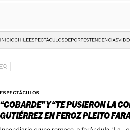
INICIO
CHILE
ESPECTÁCULOS
DEPORTES
TENDENCIAS
VIDE
ESPECTÁCULOS
“COBARDE” Y “TE PUSIERON LA CO
GUTIÉRREZ EN FEROZ PLEITO FA
Incendiario cruce remece la farándula. “La Leo