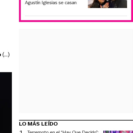
Agustín Iglesias se casan
o
(...)
LO MÁS LEÍDO
1
.
Terremoto en el “Hay Que Decirlo”: