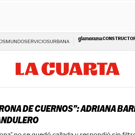
CONSTRUCTO
OS
MUNDO
SERVICIOS
URBANA
RONA DE CUERNOS”: ADRIANA BARR
RANDULERO
na” no se quedó callada y respondió sin filtro