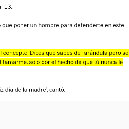
l 13.
ste que poner un hombre para defenderte en este
 el concepto. Dices que sabes de farándula pero se
ifamarme, solo por el hecho de que tú nunca le
iz día de la madre”, cantó.