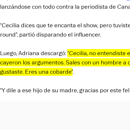
lanzándose con todo contra la periodista de Cana
“Cecilia dices que te encanta el show, pero tuvi
round”, partió disparando el influencer.
Luego, Adriana descargó:
“Cecilia, no entendiste
cayeron los argumentos. Sales con un hombre a d
gustaste. Eres una cobarde”
.
“Y dile a ese hijo de su madre, gracias por este fel