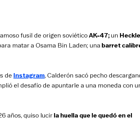
famoso fusil de origen soviético
AK-47;
un
Heckle
 para matar a Osama Bin Laden; una
barret calibr
as de
Instagram
, Calderón sacó pecho descargan
umplió el desafío de apuntarle a una moneda con u
6 años, quiso lucir
la huella que le quedó en el
.