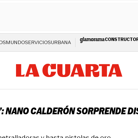
CONSTRUCTO
OS
MUNDO
SERVICIOS
URBANA
N”: NANO CALDERÓN SORPRENDE 
etralladoras y hasta pistolas de oro.