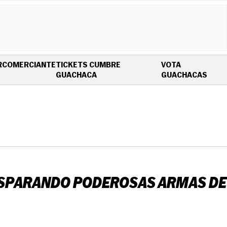
R
COMERCIANTE
TICKETS CUMBRE
VOTA
OPENS IN NEW WINDOW
OPEN
GUACHACA
GUACHACAS
DISPARANDO PODEROSAS ARMAS DE