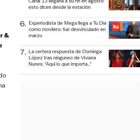
Canal 13 llegaría a su fin en agosto:
esto dicen desde la estación
6
.
Experiodista de Mega llega a Tu Día
como movilero: fue desvinculado en
r &
marzo
e
7
.
La certera respuesta de Dominga
López tras ninguneo de Viviana
Nunes: “Aquí lo que importa...”
do
na