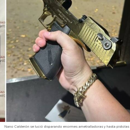
Nano Calderón se lució disparando enormes ametralladoras y hasta pistolas 