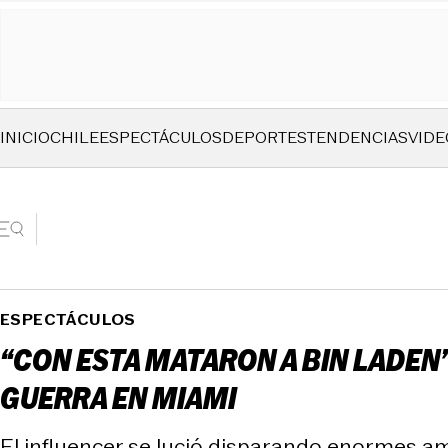
INICIO
CHILE
ESPECTÁCULOS
DEPORTES
TENDENCIAS
VIDE
ESPECTÁCULOS
“CON ESTA MATARON A BIN LADE
GUERRA EN MIAMI
El influencer se lució disparando enormes am