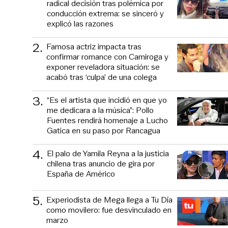
radical decisión tras polémica por
conducción extrema: se sinceró y
explicó las razones
2
.
Famosa actriz impacta tras
confirmar romance con Camiroga y
exponer reveladora situación: se
acabó tras ‘culpa’ de una colega
3
.
“Es el artista que incidió en que yo
me dedicara a la música”: Pollo
Fuentes rendirá homenaje a Lucho
Gatica en su paso por Rancagua
4
.
El palo de Yamila Reyna a la justicia
chilena tras anuncio de gira por
España de Américo
5
.
Experiodista de Mega llega a Tu Día
como movilero: fue desvinculado en
marzo