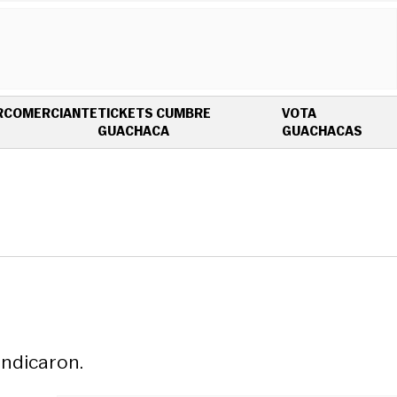
R
COMERCIANTE
TICKETS CUMBRE
VOTA
OPENS IN NEW WINDOW
OPEN
GUACHACA
GUACHACAS
indicaron.