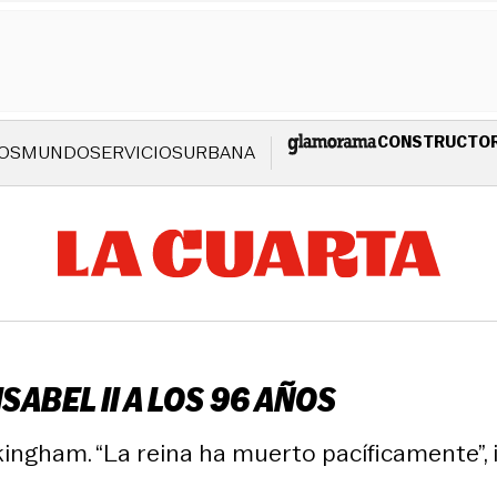
CONSTRUCTO
OS
MUNDO
SERVICIOS
URBANA
ABEL II A LOS 96 AÑOS
kingham. “La reina ha muerto pacíficamente”, 