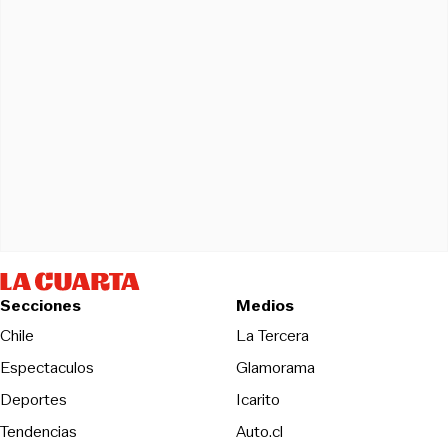
Secciones
Medios
Opens in new wind
Chile
La Tercera
Espectaculos
Glamorama
Opens in new window
Deportes
Icarito
Opens in new window
Tendencias
Auto.cl