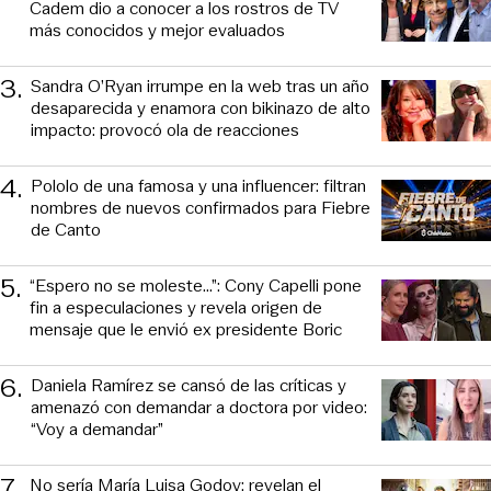
Cadem dio a conocer a los rostros de TV
más conocidos y mejor evaluados
3
.
Sandra O’Ryan irrumpe en la web tras un año
desaparecida y enamora con bikinazo de alto
impacto: provocó ola de reacciones
4
.
Pololo de una famosa y una influencer: filtran
nombres de nuevos confirmados para Fiebre
de Canto
5
.
“Espero no se moleste...”: Cony Capelli pone
fin a especulaciones y revela origen de
mensaje que le envió ex presidente Boric
6
.
Daniela Ramírez se cansó de las críticas y
amenazó con demandar a doctora por video:
“Voy a demandar”
7
.
No sería María Luisa Godoy: revelan el