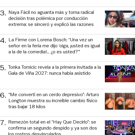
3
.
Naya Fácil no aguanta más y toma radical
decisión tras polémica por conducción
extrema: se sinceró y explicó las razones
4
.
La Firme con Lorena Bosch: “Una vez un
señor en la feria me dijo ‘oiga, ¡usted es igual
a la de la comedia!... ¿o es usted?’”
5
.
Tonka Tomicic revela a la primera invitada a la
Gala de Viña 2027: nunca había asistido
6
.
“Me convertí en un cerdo depresivo”: Arturo
Longton muestra su increíble cambio físico
tras bajar 18 kilos
7
.
Remezón total en el “Hay Que Decirlo”: se
confirma un segundo despido y ya son dos
los rostros desvinculados