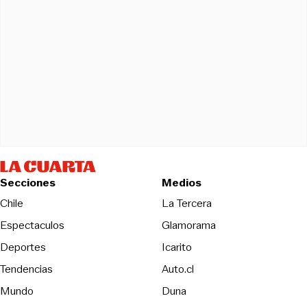
Secciones
Medios
Opens in new wind
Chile
La Tercera
Espectaculos
Glamorama
Opens in new window
Deportes
Icarito
Opens in new window
Tendencias
Auto.cl
Opens in new window
Mundo
Duna