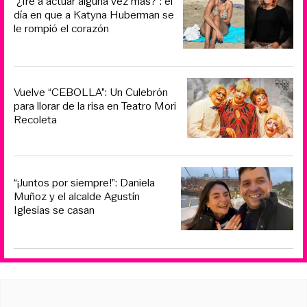
“¿Iré a actuar alguna vez más?”: el
día en que a Katyna Huberman se
le rompió el corazón
Vuelve “CEBOLLA”: Un Culebrón
para llorar de la risa en Teatro Mori
Recoleta
“¡Juntos por siempre!”: Daniela
Muñoz y el alcalde Agustín
Iglesias se casan