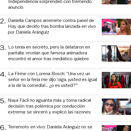
Independencia sorprenden con tremendo
anuncio
2
.
Daniella Campos arremete contra panel de
Hay que decirlo tras bomba lanzada en vivo
por Daniela Aránguiz
3
.
Lo tenía en secreto, pero la delataron en
pantalla: revelan que famosa animadora
encontró el amor tras mediático quiebre
4
.
La Firme con Lorena Bosch: “Una vez un
señor en la feria me dijo ‘oiga, ¡usted es igual
a la de la comedia!... ¿o es usted?’”
5
.
Naya Fácil no aguanta más y toma radical
decisión tras polémica por conducción
extrema: se sinceró y explicó las razones
6
.
Terremoto en vivo: Daniela Aránguiz no se