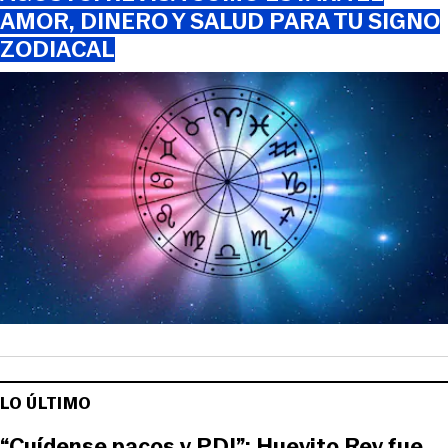
AMOR, DINERO Y SALUD PARA TU SIGNO
ZODIACAL
LO ÚLTIMO
“Cuídense pacos y PDI”: Huevito Rey fue