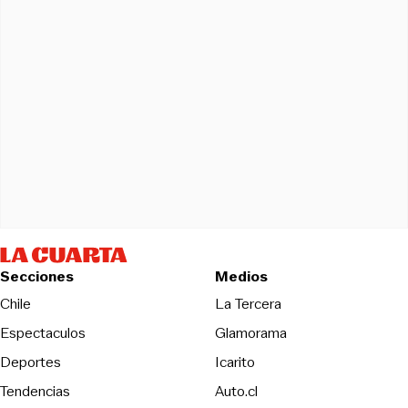
Secciones
Medios
Opens in new wind
Chile
La Tercera
Espectaculos
Glamorama
Opens in new window
Deportes
Icarito
Opens in new window
Tendencias
Auto.cl