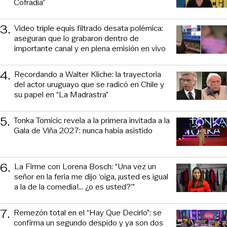
Cofradía”
3
.
Video triple equis filtrado desata polémica:
aseguran que lo grabaron dentro de
importante canal y en plena emisión en vivo
4
.
Recordando a Walter Kliche: la trayectoria
del actor uruguayo que se radicó en Chile y
su papel en “La Madrastra”
5
.
Tonka Tomicic revela a la primera invitada a la
Gala de Viña 2027: nunca había asistido
6
.
La Firme con Lorena Bosch: “Una vez un
señor en la feria me dijo ‘oiga, ¡usted es igual
a la de la comedia!... ¿o es usted?’”
7
.
Remezón total en el “Hay Que Decirlo”: se
confirma un segundo despido y ya son dos