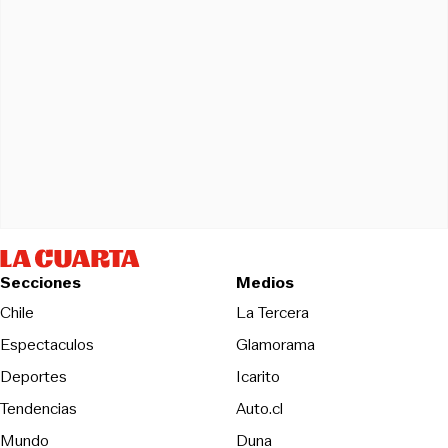
Secciones
Medios
Opens in new wind
Chile
La Tercera
Espectaculos
Glamorama
Opens in new window
Deportes
Icarito
Opens in new window
Tendencias
Auto.cl
Opens in new window
Mundo
Duna