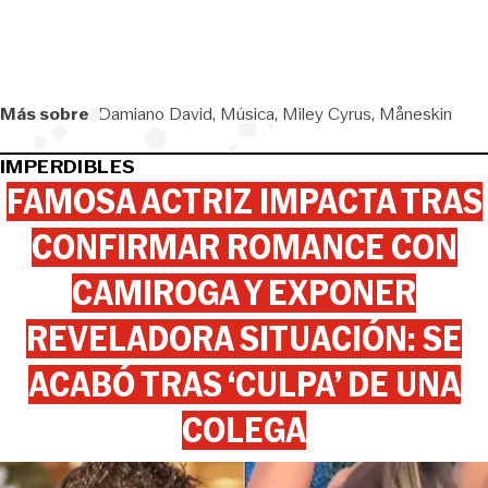
Más sobre:
Damiano David
Música
Miley Cyrus
Måneskin
IMPERDIBLES
FAMOSA ACTRIZ IMPACTA TRAS
CONFIRMAR ROMANCE CON
CAMIROGA Y EXPONER
REVELADORA SITUACIÓN: SE
ACABÓ TRAS ‘CULPA’ DE UNA
COLEGA