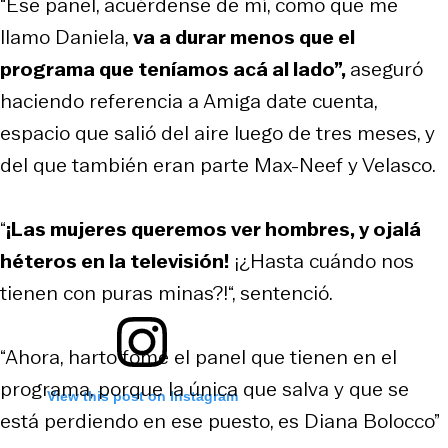
“Ese panel, acuérdense de mí, como que me
llamo Daniela,
va a durar menos que el
programa que teníamos acá al lado”,
aseguró
haciendo referencia a Amiga date cuenta,
espacio que salió del aire luego de tres meses, y
del que también eran parte Max-Neef y Velasco.
“
¡Las mujeres queremos ver hombres, y ojalá
héteros en la televisión!
¡¿Hasta cuándo nos
tienen con puras minas?!“, sentenció.
“Ahora, harto fome el panel que tienen en el
programa, porque la única que salva y que se
View this post on Instagram
está perdiendo en ese puesto, es Diana Bolocco”