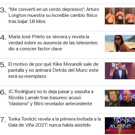
3
.
“Me convertí en un cerdo depresivo”: Arturo
Longton muestra su increíble cambio físico
tras bajar 18 kilos
4
.
María José Prieto se sincera y revela la
verdad sobre su ausencia de las teleseries:
dio a conocer factor clave
5
.
El motivo de por qué Kike Morandé sale de
pantalla y no animará Detrás del Muro: este
será su reemplazo
6
.
JC Rodríguez no lo deja pasar y sepulta a
Nicolás Larraín tras basureo: acusó
“clasismo” y filtró revelador antecedente
7
.
Tonka Tomicic revela a la primera invitada a la
Gala de Viña 2027: nunca había asistido