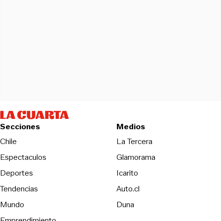
Secciones
Medios
Opens in new wind
Chile
La Tercera
Espectaculos
Glamorama
Opens in new window
Deportes
Icarito
Opens in new window
Tendencias
Auto.cl
Opens in new window
Mundo
Duna
Emprendimiento