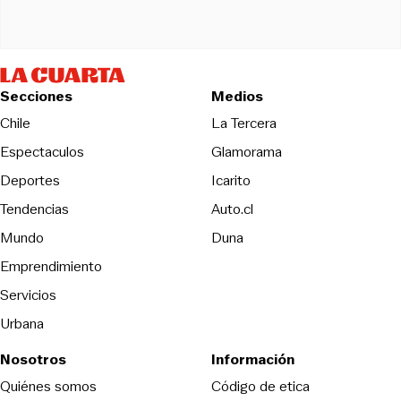
Secciones
Medios
Opens in new wind
Chile
La Tercera
Espectaculos
Glamorama
Opens in new window
Deportes
Icarito
Opens in new window
Tendencias
Auto.cl
Opens in new window
Mundo
Duna
Emprendimiento
Servicios
Urbana
Nosotros
Información
Opens in new
Quiénes somos
Código de etica