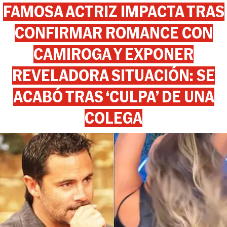
FAMOSA ACTRIZ IMPACTA TRAS
CONFIRMAR ROMANCE CON
CAMIROGA Y EXPONER
REVELADORA SITUACIÓN: SE
ACABÓ TRAS ‘CULPA’ DE UNA
COLEGA