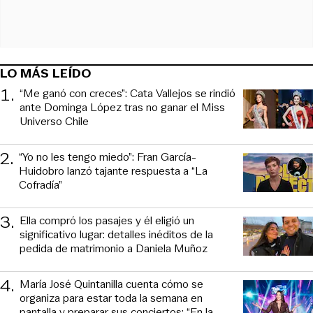
LO MÁS LEÍDO
1
.
“Me ganó con creces”: Cata Vallejos se rindió
ante Dominga López tras no ganar el Miss
Universo Chile
2
.
“Yo no les tengo miedo”: Fran García-
Huidobro lanzó tajante respuesta a “La
Cofradía”
3
.
Ella compró los pasajes y él eligió un
significativo lugar: detalles inéditos de la
pedida de matrimonio a Daniela Muñoz
4
.
María José Quintanilla cuenta cómo se
organiza para estar toda la semana en
pantalla y preparar sus conciertos: “En la