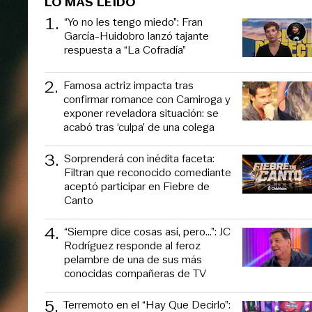
LO MÁS LEÍDO
1
.
“Yo no les tengo miedo”: Fran
García-Huidobro lanzó tajante
respuesta a “La Cofradía”
2
.
Famosa actriz impacta tras
confirmar romance con Camiroga y
exponer reveladora situación: se
acabó tras ‘culpa’ de una colega
3
.
Sorprenderá con inédita faceta:
Filtran que reconocido comediante
aceptó participar en Fiebre de
Canto
4
.
“Siempre dice cosas así, pero...”: JC
Rodríguez responde al feroz
pelambre de una de sus más
conocidas compañeras de TV
5
.
Terremoto en el “Hay Que Decirlo”: