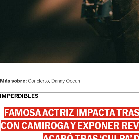
Más sobre:
Concierto
Danny Ocean
IMPERDIBLES
FAMOSA ACTRIZ IMPACTA TR
CON CAMIROGA Y EXPONER REV
ACABÓ TRAS ‘CULPA’ 