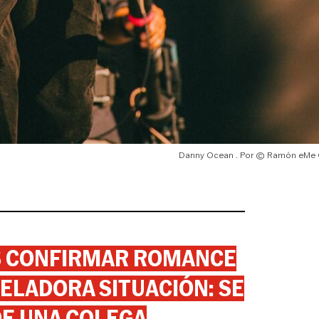
Danny Ocean
© Ramón eMe
AS CONFIRMAR ROMANCE
ELADORA SITUACIÓN: SE
DE UNA COLEGA