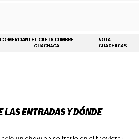
R
COMERCIANTE
TICKETS CUMBRE
VOTA
OPENS IN NEW WINDOW
OPEN
GUACHACA
GUACHACAS
DE LAS ENTRADAS Y DÓNDE
unció un show en solitario en el Movistar