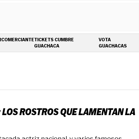
R
COMERCIANTE
TICKETS CUMBRE
VOTA
OPENS IN NEW WINDOW
OPEN
GUACHACA
GUACHACAS
: LOS ROSTROS QUE LAMENTAN LA
stacada actriz nacional, y varios famosos