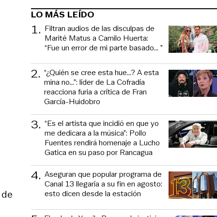
LO MÁS LEÍDO
1
.
Filtran audios de las disculpas de
Marité Matus a Camilo Huerta:
“Fue un error de mi parte basado... ”
2
.
“¿Quién se cree esta hue...? A esta
mina no...”: líder de La Cofradía
reacciona furia a crítica de Fran
García-Huidobro
3
.
“Es el artista que incidió en que yo
me dedicara a la música”: Pollo
Fuentes rendirá homenaje a Lucho
Gatica en su paso por Rancagua
4
.
Aseguran que popular programa de
Canal 13 llegaría a su fin en agosto:
 de
esto dicen desde la estación