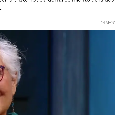
.
24 MAYO