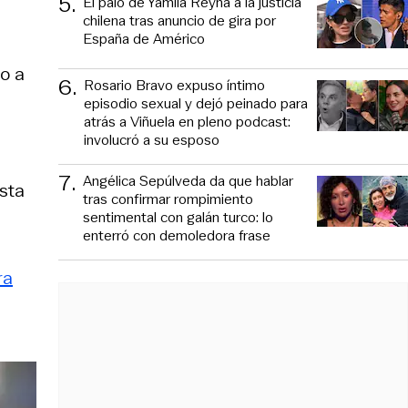
5
.
El palo de Yamila Reyna a la justicia
chilena tras anuncio de gira por
España de Américo
o a
6
.
Rosario Bravo expuso íntimo
episodio sexual y dejó peinado para
atrás a Viñuela en pleno podcast:
involucró a su esposo
7
.
Angélica Sepúlveda da que hablar
sta
tras confirmar rompimiento
sentimental con galán turco: lo
enterró con demoledora frase
ra