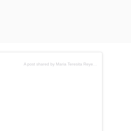
A post shared by Maria Teresita Reyes Aleuanlli (@terereyesactriz)