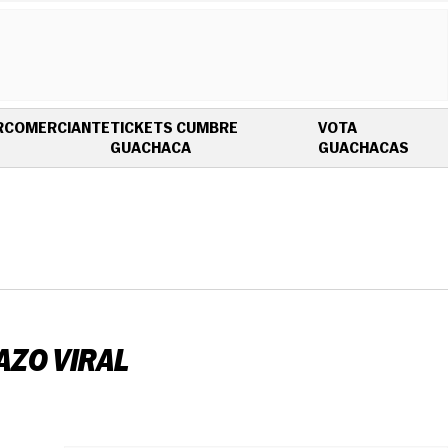
R
COMERCIANTE
TICKETS CUMBRE
VOTA
OPENS IN NEW WINDOW
OPEN
GUACHACA
GUACHACAS
AZO VIRAL