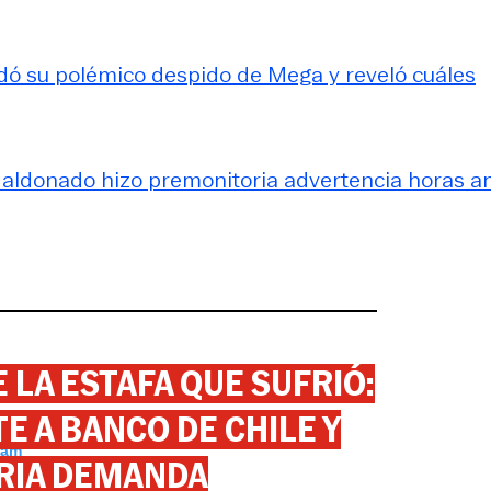
rdó su polémico despido de Mega y reveló cuáles
Maldonado hizo premonitoria advertencia horas a
 LA ESTAFA QUE SUFRIÓ:
 A BANCO DE CHILE Y
ram
RIA DEMANDA