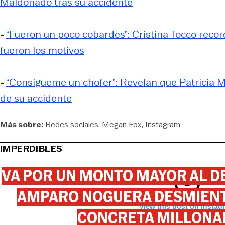
Maldonado tras su accidente
-
“Fueron un poco cobardes”: Cristina Tocco reco
fueron los motivos
-
“Consígueme un chofer”: Revelan que Patricia 
de su accidente
Más sobre:
Redes sociales
Megan Fox
Instagram
IMPERDIBLES
VA POR UN MONTO MAYOR AL DE
AMPARO NOGUERA DESMIENTE
View this post on Instag
CONCRETA MILLONA