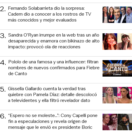
2
.
Fernando Solabarrieta dio la sorpresa:
Cadem dio a conocer a los rostros de TV
más conocidos y mejor evaluados
3
.
Sandra O’Ryan irrumpe en la web tras un año
desaparecida y enamora con bikinazo de alto
impacto: provocó ola de reacciones
4
.
Pololo de una famosa y una influencer: filtran
nombres de nuevos confirmados para Fiebre
de Canto
5
.
Gissella Gallardo cuenta la verdad tras
quiebre con Pamela Díaz: detalle descolocó
a televidentes y ella filtró revelador dato
6
.
“Espero no se moleste...”: Cony Capelli pone
fin a especulaciones y revela origen de
mensaje que le envió ex presidente Boric