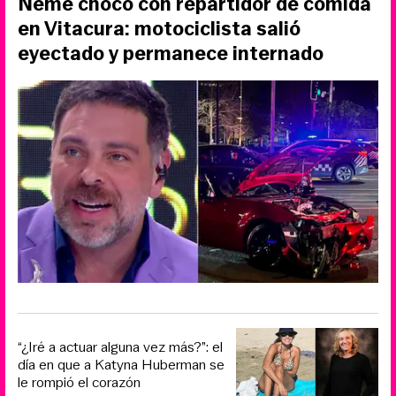
Neme chocó con repartidor de comida
en Vitacura: motociclista salió
eyectado y permanece internado
“¿Iré a actuar alguna vez más?”: el
día en que a Katyna Huberman se
le rompió el corazón