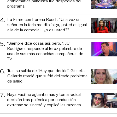
emblemática panelista fue despedida del
programa
4
.
La Firme con Lorena Bosch: “Una vez un
señor en la feria me dijo ‘oiga, ¡usted es igual
a la de la comedia!... ¿o es usted?’”
5
.
“Siempre dice cosas así, pero...”: JC
Rodríguez responde al feroz pelambre de
una de sus más conocidas compañeras de
TV
6
.
Tras su salida de “Hay que decirlo”: Gissella
Gallardo reveló que sufrió delicado problema
de salud
7
.
Naya Fácil no aguanta más y toma radical
decisión tras polémica por conducción
extrema: se sinceró y explicó las razones