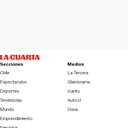
Secciones
Medios
Opens in new wind
Chile
La Tercera
Espectaculos
Glamorama
Opens in new window
Deportes
Icarito
Opens in new window
Tendencias
Auto.cl
Opens in new window
Mundo
Duna
Emprendimiento
Servicios