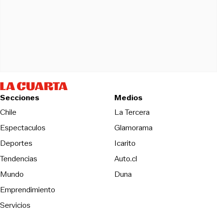
Secciones
Medios
Opens in new wind
Chile
La Tercera
Espectaculos
Glamorama
Opens in new window
Deportes
Icarito
Opens in new window
Tendencias
Auto.cl
Opens in new window
Mundo
Duna
Emprendimiento
Servicios