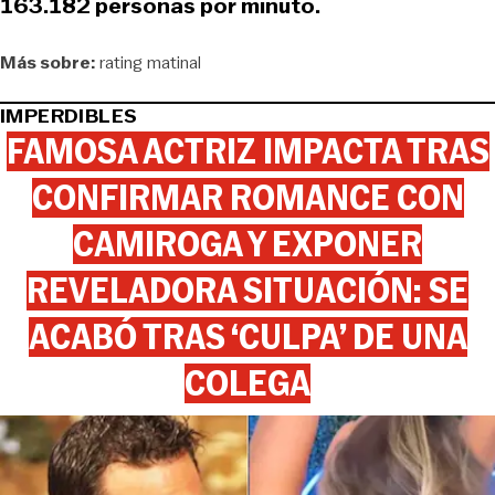
163.182 personas por minuto.
Más sobre:
rating matinal
IMPERDIBLES
FAMOSA ACTRIZ IMPACTA TRAS
CONFIRMAR ROMANCE CON
CAMIROGA Y EXPONER
REVELADORA SITUACIÓN: SE
ACABÓ TRAS ‘CULPA’ DE UNA
COLEGA