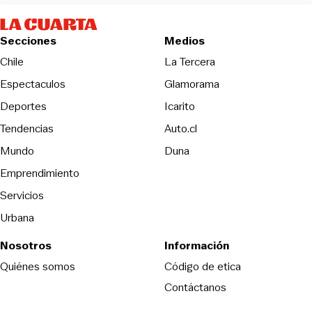
Secciones
Medios
Opens in new wind
Chile
La Tercera
Espectaculos
Glamorama
Opens in new window
Deportes
Icarito
Opens in new window
Tendencias
Auto.cl
Opens in new window
Mundo
Duna
Emprendimiento
Servicios
Urbana
Nosotros
Información
Opens in new
Quiénes somos
Código de etica
Contáctanos