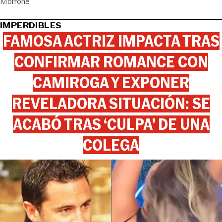
Morrone
IMPERDIBLES
FAMOSA ACTRIZ IMPACTA TRAS
CONFIRMAR ROMANCE CON
CAMIROGA Y EXPONER
REVELADORA SITUACIÓN: SE
ACABÓ TRAS ‘CULPA’ DE UNA
COLEGA