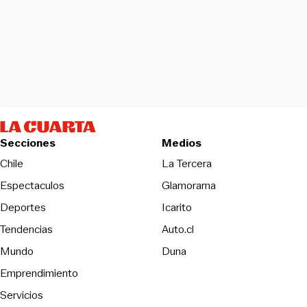
Secciones
Medios
Opens in new wind
Chile
La Tercera
Espectaculos
Glamorama
Opens in new window
Deportes
Icarito
Opens in new window
Tendencias
Auto.cl
Opens in new window
Mundo
Duna
Emprendimiento
Servicios