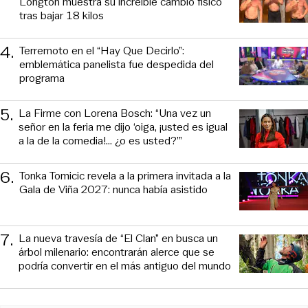
Longton muestra su increíble cambio físico
tras bajar 18 kilos
4
.
Terremoto en el “Hay Que Decirlo”:
emblemática panelista fue despedida del
programa
5
.
La Firme con Lorena Bosch: “Una vez un
señor en la feria me dijo ‘oiga, ¡usted es igual
a la de la comedia!... ¿o es usted?’”
6
.
Tonka Tomicic revela a la primera invitada a la
Gala de Viña 2027: nunca había asistido
7
.
La nueva travesía de “El Clan” en busca un
árbol milenario: encontrarán alerce que se
podría convertir en el más antiguo del mundo