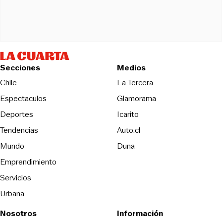
Secciones
Medios
Opens in new wind
Chile
La Tercera
Espectaculos
Glamorama
Opens in new window
Deportes
Icarito
Opens in new window
Tendencias
Auto.cl
Opens in new window
Mundo
Duna
Emprendimiento
Servicios
Urbana
Nosotros
Información