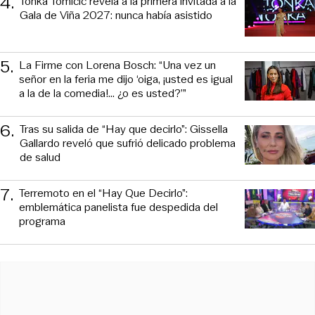
4
.
Tonka Tomicic revela a la primera invitada a la
Gala de Viña 2027: nunca había asistido
5
.
La Firme con Lorena Bosch: “Una vez un
señor en la feria me dijo ‘oiga, ¡usted es igual
a la de la comedia!... ¿o es usted?’”
6
.
Tras su salida de “Hay que decirlo”: Gissella
Gallardo reveló que sufrió delicado problema
de salud
7
.
Terremoto en el “Hay Que Decirlo”:
emblemática panelista fue despedida del
programa