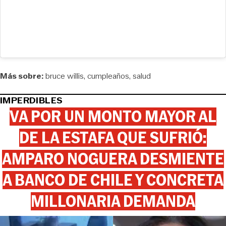
Más sobre:
bruce willis
cumpleaños
salud
IMPERDIBLES
VA POR UN MONTO MAYOR AL
DE LA ESTAFA QUE SUFRIÓ:
AMPARO NOGUERA DESMIENTE
A BANCO DE CHILE Y CONCRETA
MILLONARIA DEMANDA