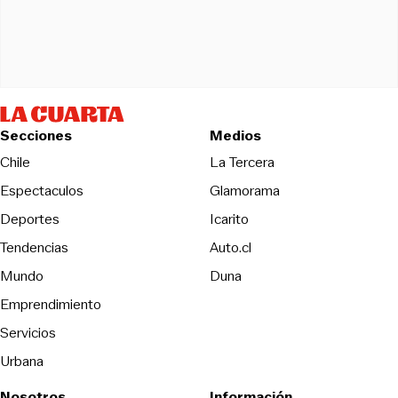
Secciones
Medios
Opens in new wind
Chile
La Tercera
Espectaculos
Glamorama
Opens in new window
Deportes
Icarito
Opens in new window
Tendencias
Auto.cl
Opens in new window
Mundo
Duna
Emprendimiento
Servicios
Urbana
Nosotros
Información