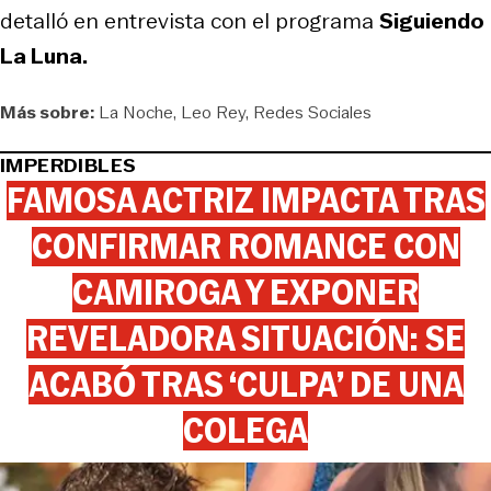
detalló en entrevista con el programa
Siguiendo
La Luna
.
Más sobre:
La Noche
Leo Rey
Redes Sociales
IMPERDIBLES
FAMOSA ACTRIZ IMPACTA TRAS
CONFIRMAR ROMANCE CON
CAMIROGA Y EXPONER
REVELADORA SITUACIÓN: SE
ACABÓ TRAS ‘CULPA’ DE UNA
COLEGA