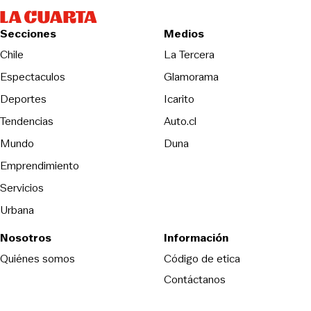
Secciones
Medios
Opens in new wind
Chile
La Tercera
Espectaculos
Glamorama
Opens in new window
Deportes
Icarito
Opens in new window
Tendencias
Auto.cl
Opens in new window
Mundo
Duna
Emprendimiento
Servicios
Urbana
Nosotros
Información
Opens in new
Quiénes somos
Código de etica
Contáctanos