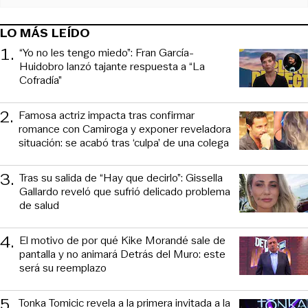
LO MÁS LEÍDO
1
.
“Yo no les tengo miedo”: Fran García-
Huidobro lanzó tajante respuesta a “La
Cofradía”
2
.
Famosa actriz impacta tras confirmar
romance con Camiroga y exponer reveladora
situación: se acabó tras ‘culpa’ de una colega
3
.
Tras su salida de “Hay que decirlo”: Gissella
Gallardo reveló que sufrió delicado problema
de salud
4
.
El motivo de por qué Kike Morandé sale de
pantalla y no animará Detrás del Muro: este
será su reemplazo
5
.
Tonka Tomicic revela a la primera invitada a la