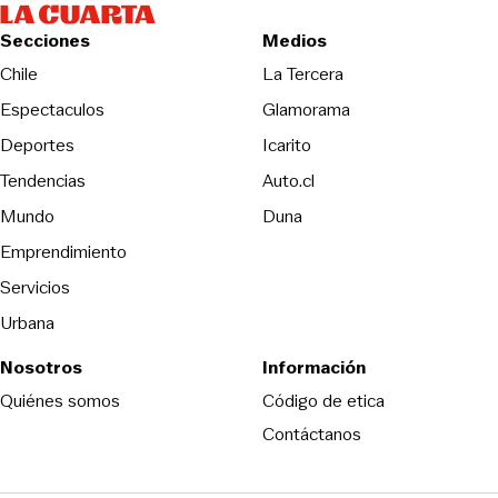
Secciones
Medios
Opens in new wind
Chile
La Tercera
Espectaculos
Glamorama
Opens in new window
Deportes
Icarito
Opens in new window
Tendencias
Auto.cl
Opens in new window
Mundo
Duna
Emprendimiento
Servicios
Urbana
Nosotros
Información
Opens in new
Quiénes somos
Código de etica
Contáctanos