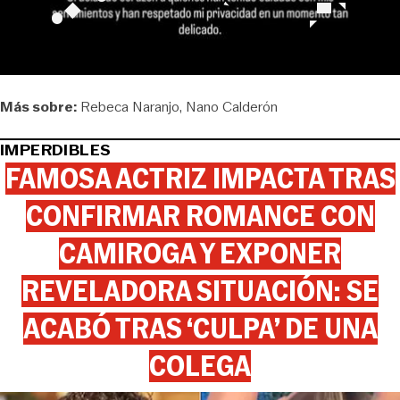
Más sobre:
Rebeca Naranjo
Nano Calderón
IMPERDIBLES
FAMOSA ACTRIZ IMPACTA TRAS
CONFIRMAR ROMANCE CON
CAMIROGA Y EXPONER
REVELADORA SITUACIÓN: SE
ACABÓ TRAS ‘CULPA’ DE UNA
COLEGA