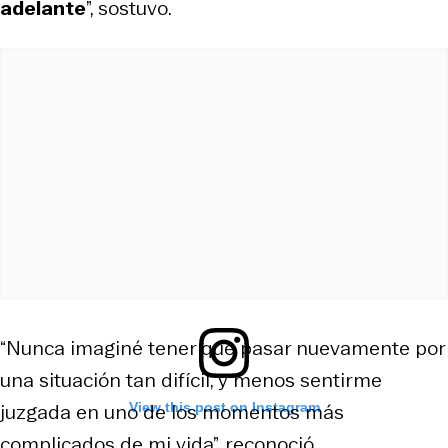
adelante
”, sostuvo.
“Nunca imaginé tener que pasar nuevamente por
una situación tan difícil, y menos sentirme
juzgada en uno de los momentos más
View this post on Instagram
complicados de mi vida”, reconoció.